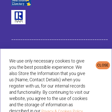
___________________________________________
Dati dell Impresa Habit
We use only necessary cookies to give
CLOSE
you the best possible experience. We
Informativa sulla Privacy e sui Cookie
also Store the Information that you give
us (Name, Contact Details) when you
register with us, for our internal records
© Habit 2001-2025 All rights reserved
and functionality. By continuing to visit our
website, you agree to the use of cookies
and the storage of information as
described in our
Privacy & Cookies Policy