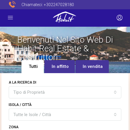
Chiamateci:
+302247028180
Benvenuti Nel Sito Web Di
Habit Real Estate &
Costruttori
Tutti
In affitto
In vendita
A LA RICERCA DI
Tipo di Proprietà
ISOLA / CITTÀ
Tutte le Isole / Città
ZONA