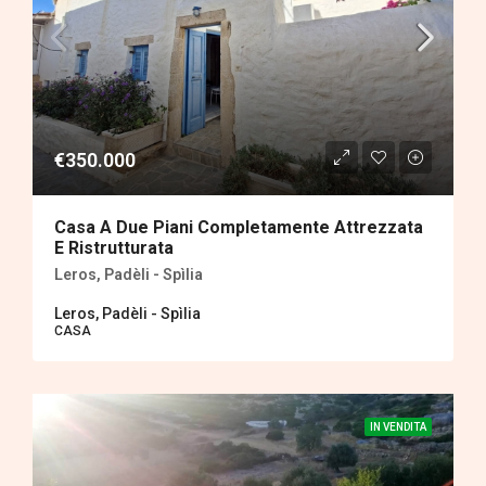
€350.000
Casa A Due Piani Completamente Attrezzata
E Ristrutturata
Leros, Padèli - Spìlia
Leros, Padèli - Spìlia
CASA
IN VENDITA