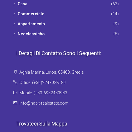
Casa
(62)
Commerciale
(14)
Appartamento
(9)
Νeoclassicho
(5)
I Detagli Di Contatto Sono I Seguenti:
Aghia Marina, Leros, 85400, Grecia
Office: (+30)2247028180
Mobile: (+30)6932430983
info@habit-realestate.com
Trovateci Sulla Mappa