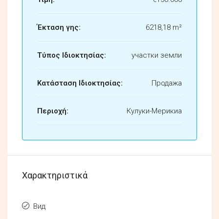
Έκταση γης:
6218,18 m²
Τύπος Ιδιοκτησίας:
участки земли
Κατάσταση Ιδιοκτησίας:
Продажа
Περιοχή:
Кулуки-Мерикиа
Χαρακτηριστικά
Вид