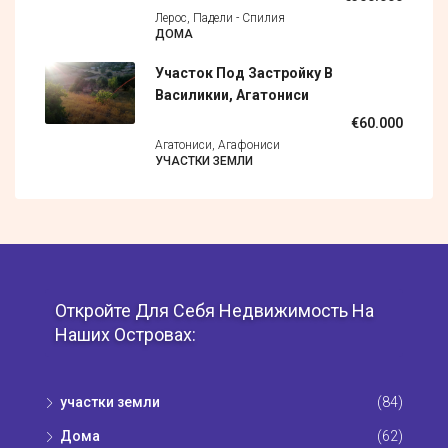
Лерос, Падели - Спилия
ДОМА
Участок Под Застройку В
Василикии, Агатониси
€60.000
Агатониси, Агафониси
УЧАСТКИ ЗЕМЛИ
Откройте Для Себя Недвижимость На
Наших Островах:
участки земли
(84)
Дома
(62)