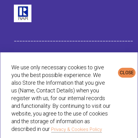
___________________________________________
Данные компании Habit
We use only necessary cookies to give
CLOSE
you the best possible experience. We
Политика конфиденциальности и cookie
also Store the Information that you give
us (Name, Contact Details) when you
register with us, for our internal records
© Habit 2001-2025 All rights reserved
and functionality. By continuing to visit our
website, you agree to the use of cookies
and the storage of information as
described in our
Privacy & Cookies Policy