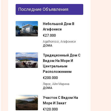
Последние Объявления
Небольшой Дом В
Агафониси
€27.000
Agathonissi, Агафониси
ДОМА
Традиционный Дом С
Видом На Море И
Центральным
Расположением
€200.000
Лерос, Айя Марина
ДОМА
Участок С Видом На
Море И Закат
€120.000