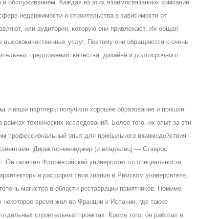
ем и обслуживанием. Каждая из этих взаимосвязанных компаний
 сфере недвижимости и строительства в зависимости от
тавляют, или аудитории, которую они привлекают. Их общая
 высококачественных услуг. Поэтому они обращаются к очень
ительных предложений, качества, дизайна и долгосрочного
цы
и наши партнеры получили хорошее образование и прошли
в рамках технических исследований. Более того, их опыт за эти
им профессиональный опыт для прибыльного взаимодействия
клиентами. Директор-менеджер (и владелец) — Ставрос
. Он окончил Флорентийский университет по специальности
архитектор» и расширил свои знания в Римском университете,
тепень магистра в области реставрации памятников. Помимо
н некоторое время жил во Франции и Испании, где также
 отдельных строительных проектах. Кроме того, он работал в