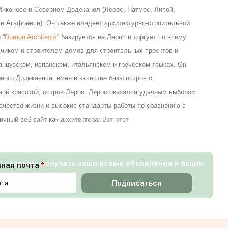
иконосе и Северном Додеканол (Лерос, Патмос, Липой,
и Агафониси). Он также владеет архитектурно-строительной
 “
Domon Architects
” базируется на Лерос и торгует по всему
чиком и строителем домов для строительных проектов и
анцузском, испанском, итальянском и греческом языках. Он
ного Додеканеса, имея в качестве базы остров с
ой красотой, остров Лерос. Лерос оказался удачным выбором
качество жизни и высокие стандарты работы по сравнению с
личный веб-сайт как архитектора:
Вот этот
ы первыми получать наши новые объявления и акции.
нная почта
Подписаться