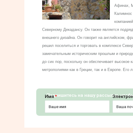
Афинах, М
Калимнос 
компанией
Северному Декадансу. Он также является подряд
внешнего дизайна. Он говорит на английском, фр
решил поселиться и торговать в комплексе Север
замечательным историческим прошлым и природн
до сих пор, поскольку он обеспечивает высокое 
метрополиями как в Греции, так и в Европе. Его 
Подпишитесь на нашу рассылку, чтоб
Имя
Электро