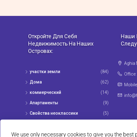
Откройте Для Себя
Наши 
Недвижимость На Наших
Следу
Островах:
Aghia 
участки земли
(84)
Office
Дома
(62)
Mobile
коммерческий
(14)
info@h
Апартаменты
(9)
Свойства неоклассики
(5)
We use only necessary cookies to give you the best p