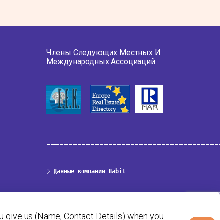
Члены Следующих Местных И
Международных Ассоциаций
_______________________________________
Данные компании Habit
Политика конфиденциальности и cookie
ou give us (Name, Contact Details) when you