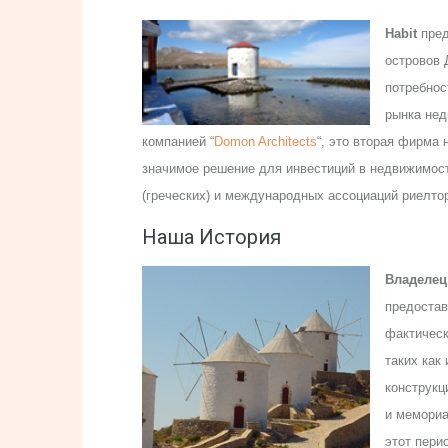
Habit
пред
островов 
потребнос
рынка нед
компанией “
Domon Architects
“, это вторая фирма
значимое решение для инвестиций в недвижимос
(греческих) и международных ассоциаций риелтор
Наша История
Владелец
предостав
фактическ
таких как
конструкц
и мемориа
этот пери