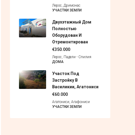
Лерос, Дримонас
УЧАСТКИ ЗЕМЛИ
Двухэтажный Дом
Полностью
Оборудован И
Отремонтирован
€350.000
Лерос, Падели - Спилия
ДОМА
Участок Под
Застройку В
Василикии, Агатониси
€60.000
Агатониси, Агафониси
УЧАСТКИ ЗЕМЛИ