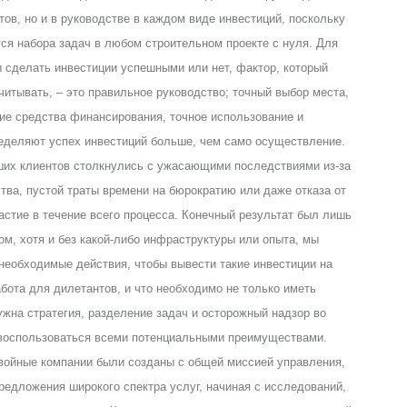
тов, но и в руководстве в каждом виде инвестиций, поскольку
тся набора задач в любом строительном проекте с нуля. Для
ы сделать инвестиции успешными или нет, фактор, который
читывать, – это правильное руководство; точный выбор места,
е средства финансирования, точное использование и
еделяют успех инвестиций больше, чем само осуществление.
ших клиентов столкнулись с ужасающими последствиями из-за
ва, пустой траты времени на бюрократию или даже отказа от
астие в течение всего процесса. Конечный результат был лишь
м, хотя и без какой-либо инфраструктуры или опыта, мы
 необходимые действия, чтобы вывести такие инвестиции на
абота для дилетантов, и что необходимо не только иметь
жна стратегия, разделение задач и осторожный надзор во
 воспользоваться всеми потенциальными преимуществами.
войные компании были созданы с общей миссией управления,
редложения широкого спектра услуг, начиная с исследований,