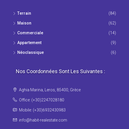
Τerrain
(84)
Maison
(62)
Commerciale
(14)
Appartement
(9)
Νéoclassique
(6)
Nos Coordonnées Sont Les Suivantes :
Aghia Marina, Leros, 85400, Grèce
Office: (+30)2247028180
Mobile: (+30)6932430983
info@habit-realestate.com