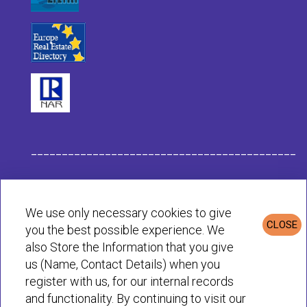
___________________________________________
Données de l'Entreprise Habit
We use only necessary cookies to give
CLOSE
you the best possible experience. We
Politique de Confidentialité et de Cookies
also Store the Information that you give
us (Name, Contact Details) when you
register with us, for our internal records
© Habit 2001-2025 All rights reserved
and functionality. By continuing to visit our