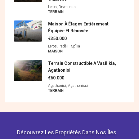
Leros, Drymonas
ΤERRAIN
Maison À Étages Entièrement
Équipée Et Rénovée
€350.000
Leros, Padèli - Spìlia
MAISON
Terrain Constructible À Vasilikia,
Agathonisi
€60.000
Agathonisi, Agathonìssi
ΤERRAIN
Découvrez Les Propriétés Dans Nos Îles